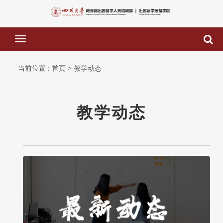
下
拉
菜
当前位置 :
首页
> 教学动态
单
教学动态