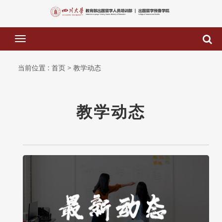
下
拉
菜
当前位置 :
首页
> 教学动态
单
教学动态