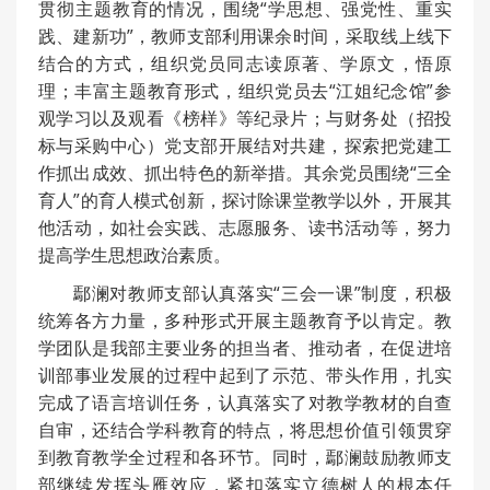
贯彻主题教育的情况，围绕“学思想、强党性、重实
践、建新功”，教师支部利用课余时间，采取线上线下
结合的方式，组织党员同志读原著、学原文，悟原
理；丰富主题教育形式，组织党员去“江姐纪念馆”参
观学习以及观看《榜样》等纪录片；与财务处（招投
标与采购中心）党支部开展结对共建，探索把党建工
作抓出成效、抓出特色的新举措。其余党员围绕“三全
育人”的育人模式创新，探讨除课堂教学以外，开展其
他活动，如社会实践、志愿服务、读书活动等，努力
提高学生思想政治素质。
鄢澜对教师支部认真落实“三会一课”制度，积极
统筹各方力量，多种形式开展主题教育予以肯定。教
学团队是我部主要业务的担当者、推动者，在促进培
训部事业发展的过程中起到了示范、带头作用，扎实
完成了语言培训任务，认真落实了对教学教材的自查
自审，还结合学科教育的特点，将思想价值引领贯穿
到教育教学全过程和各环节。同时，鄢澜鼓励教师支
部继续发挥头雁效应，紧扣落实立德树人的根本任